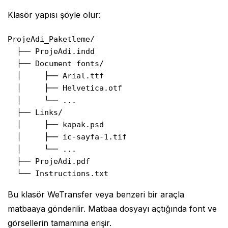
Klasör yapısı şöyle olur:
ProjeAdi_Paketleme/

  ├── ProjeAdi.indd

  ├── Document fonts/

  │     ├── Arial.ttf

  │     ├── Helvetica.otf

  │     └── ...

  ├── Links/

  │     ├── kapak.psd

  │     ├── ic-sayfa-1.tif

  │     └── ...

  ├── ProjeAdi.pdf

  └── Instructions.txt
Bu klasör WeTransfer veya benzeri bir araçla
matbaaya gönderilir. Matbaa dosyayı açtığında font ve
görsellerin tamamına erişir.