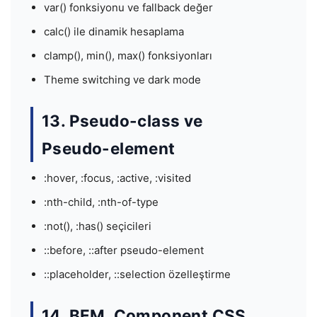
var() fonksiyonu ve fallback değer
calc() ile dinamik hesaplama
clamp(), min(), max() fonksiyonları
Theme switching ve dark mode
13. Pseudo-class ve
Pseudo-element
:hover, :focus, :active, :visited
:nth-child, :nth-of-type
:not(), :has() seçicileri
::before, ::after pseudo-element
::placeholder, ::selection özelleştirme
14. BEM, Component CSS