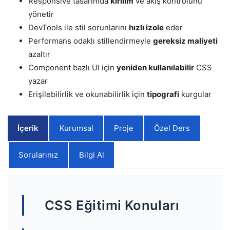
Responsive tasarımda
kırılım
ve akış kontrolünü
yönetir
DevTools ile stil sorunlarını
hızlı izole
eder
Performans odaklı stillendirmeyle
gereksiz maliyeti
azaltır
Component bazlı UI için
yeniden kullanılabilir
CSS
yazar
Erişilebilirlik ve okunabilirlik için
tipografi
kurgular
İçerik
Kurumsal
Proje
Özel Ders
Sorularınız
Bilgi Al
CSS Eğitimi Konuları