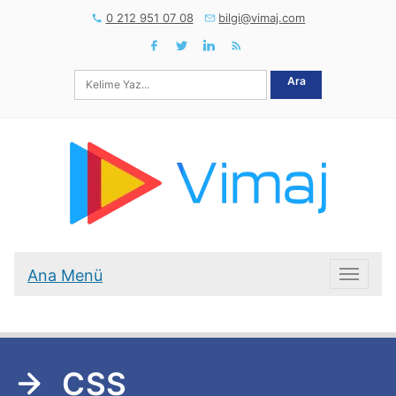
0 212 951 07 08
bilgi@vimaj.com
Ara
Ana Menü
Ana Me
CSS