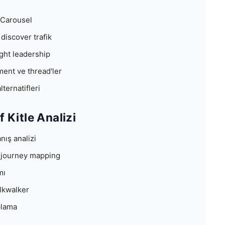
, Carousel
discover trafik
ght leadership
ment ve thread'ler
ternatifleri
 Kitle Analizi
nış analizi
 journey mapping
mı
alkwalker
plama