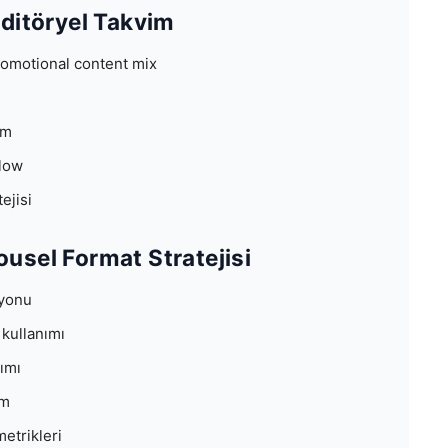
 Editöryel Takvim
romotional content mix
im
flow
ejisi
rousel Format Stratejisi
syonu
r kullanımı
tımı
im
etrikleri