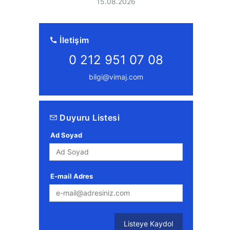
5.08.2026
08.08.2026
08.0
08.0
15.0
15.0
15.0
15.0
15.0
15.0
İletişim
0 212 951 07 08
bilgi@vimaj.com
Duyuru Listesi
Ad Soyad
E-mail Adres
Listeye Kaydol