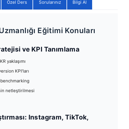
Özel Ders
Sorularınız
Bilgi Al
zmanlığı Eğitimi Konuları
ratejisi ve KPI Tanımlama
KR yaklaşımı
rsion KPI'ları
p benchmarking
n netleştirilmesi
ştırması: Instagram, TikTok,