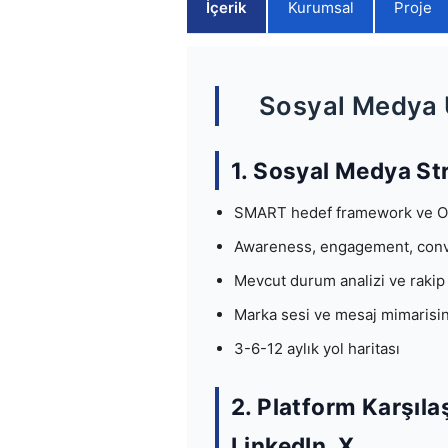
İçerik
Kurumsal
Proje
Sosyal Medya U
1. Sosyal Medya St
SMART hedef framework ve O
Awareness, engagement, conve
Mevcut durum analizi ve raki
Marka sesi ve mesaj mimarisini
3-6-12 aylık yol haritası
2. Platform Karşıla
LinkedIn, X