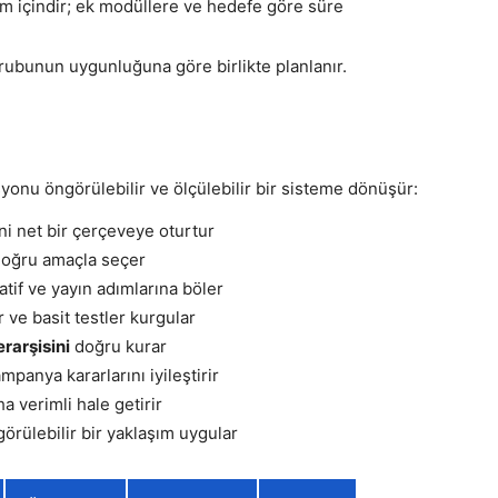
m içindir; ek modüllere ve hedefe göre süre
ı grubunun uygunluğuna göre birlikte planlanır.
nu öngörülebilir ve ölçülebilir bir sisteme dönüşür:
i net bir çerçeveye oturtur
doğru amaçla seçer
atif ve yayın adımlarına böler
 ve basit testler kurgular
erarşisini
doğru kurar
mpanya kararlarını iyileştirir
a verimli hale getirir
örülebilir bir yaklaşım uygular