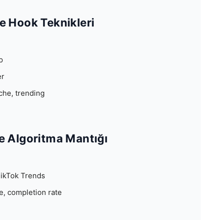
e Hook Teknikleri
p
er
iche, trending
ve Algoritma Mantığı
TikTok Trends
me, completion rate