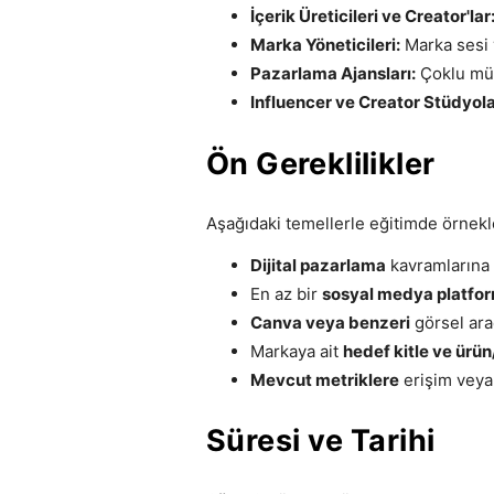
İçerik Üreticileri ve Creator'lar
Marka Yöneticileri:
Marka sesi
Pazarlama Ajansları:
Çoklu müş
Influencer ve Creator Stüdyola
Ön Gereklilikler
Aşağıdaki temellerle eğitimde örnekl
Dijital pazarlama
kavramlarına g
En az bir
sosyal medya platfo
Canva veya benzeri
görsel ara
Markaya ait
hedef kitle ve ürü
Mevcut metriklere
erişim veya 
Süresi ve Tarihi