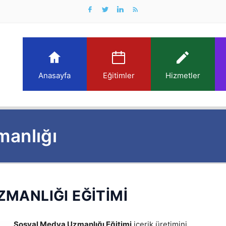
Anasayfa
Eğitimler
Hizmetler
anlığı
MANLIĞI EĞİTİMİ
S
Sosyal Medya Uzmanlığı Eğitimi
içerik üretimini