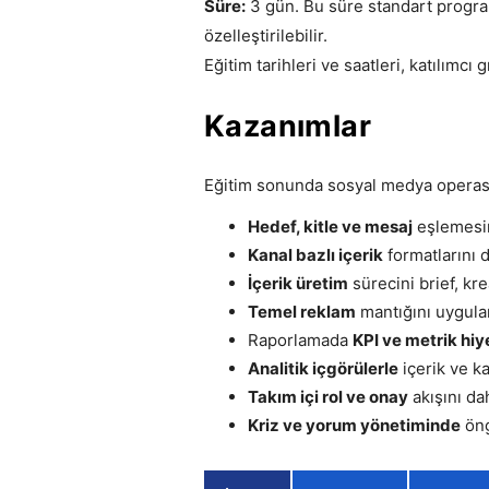
Süre:
3 gün. Bu süre standart progra
özelleştirilebilir.
Eğitim tarihleri ve saatleri, katılımc
Kazanımlar
Eğitim sonunda sosyal medya operasyo
Hedef, kitle ve mesaj
eşlemesin
Kanal bazlı içerik
formatlarını 
İçerik üretim
sürecini brief, kre
Temel reklam
mantığını uygular
Raporlamada
KPI ve metrik hiy
Analitik içgörülerle
içerik ve ka
Takım içi rol ve onay
akışını dah
Kriz ve yorum yönetiminde
öng