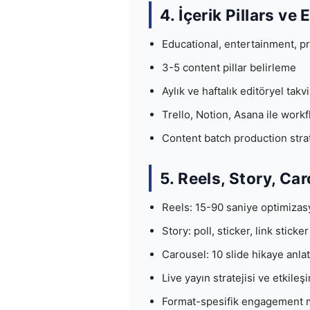
4. İçerik Pillars ve
Educational, entertainment, p
3-5 content pillar belirleme
Aylık ve haftalık editöryel takv
Trello, Notion, Asana ile work
Content batch production strat
5. Reels, Story, Ca
Reels: 15-90 saniye optimiza
Story: poll, sticker, link sticke
Carousel: 10 slide hikaye anla
Live yayın stratejisi ve etkileş
Format-spesifik engagement m