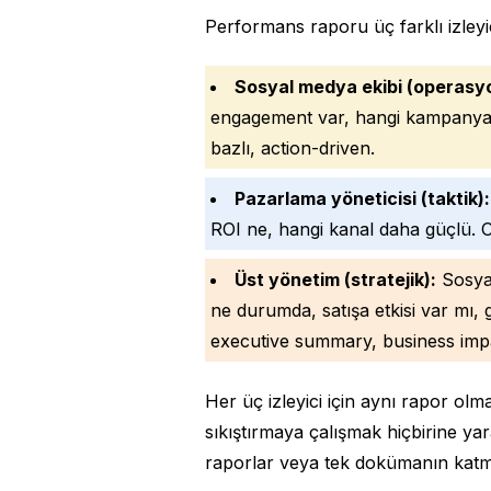
Performans raporu üç farklı izleyici i
Sosyal medya ekibi (operasyo
engagement var, hangi kampanya ba
bazlı, action-driven.
Pazarlama yöneticisi (taktik):
ROI ne, hangi kanal daha güçlü. O
Üst yönetim (stratejik):
Sosyal
ne durumda, satışa etkisi var mı,
executive summary, business imp
Her üç izleyici için aynı rapor o
sıkıştırmaya çalışmak hiçbirine y
raporlar veya tek dokümanın katm