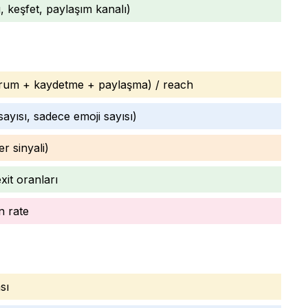
, keşfet, paylaşım kanalı)
rum + kaydetme + paylaşma) / reach
ayısı, sadece emoji sayısı)
r sinyali)
xit oranları
n rate
sı