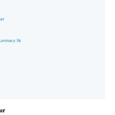
ğer
ummary İlk
ır