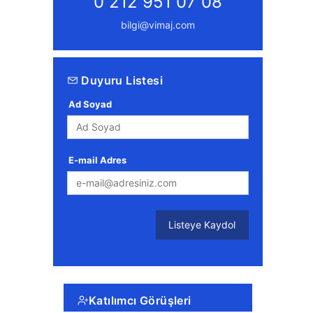
0 212 951 07 08
bilgi@vimaj.com
Duyuru Listesi
Ad Soyad
E-mail Adres
Listeye Kaydol
Katılımcı Görüşleri