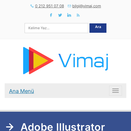
0 212 951 07 08
bilgi@vimaj.com
Ara
Ana Menü
Ana Me
Adobe Illustrator