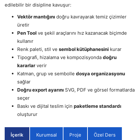
edilebilir bir disipline kavuşur:
Vektör mantığını
doğru kavrayarak temiz çizimler
üretir
Pen Tool
ve şekil araçlarını hız kazanacak biçimde
kullanır
Renk paleti, stil ve
sembol kütüphanesini
kurar
Tipografi, hizalama ve kompozisyonda
doğru
kararlar
verir
Katman, grup ve sembolle
dosya organizasyonu
sağlar
Doğru export ayarını
SVG, PDF ve görsel formatlarda
seçer
Baskı ve dijital teslim için
paketleme standardı
oluşturur
İçerik
Kurumsal
Proje
Özel Ders