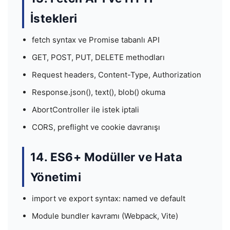
İstekleri
fetch syntax ve Promise tabanlı API
GET, POST, PUT, DELETE methodları
Request headers, Content-Type, Authorization
Response.json(), text(), blob() okuma
AbortController ile istek iptali
CORS, preflight ve cookie davranışı
14. ES6+ Modüller ve Hata
Yönetimi
import ve export syntax: named ve default
Module bundler kavramı (Webpack, Vite)