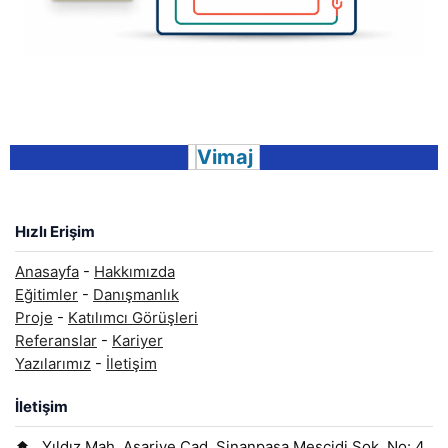
Vimaj
Hızlı Erişim
Anasayfa
-
Hakkımızda
Eğitimler
-
Danışmanlık
Proje
-
Katılımcı Görüşleri
Referanslar
-
Kariyer
Yazılarımız
-
İletişim
İletişim
Yıldız Mah. Asariye Cad. Sinanpaşa Mescidi Sok. No: 4