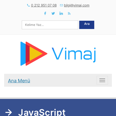
0 212 951 07 08
bilgi@vimaj.com
Ara
Ana Menü
Ana Me
JavaScript