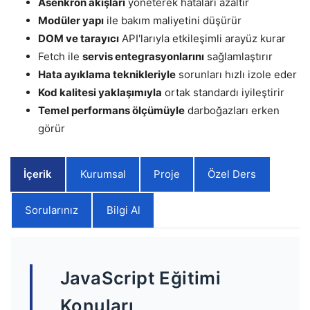
Asenkron akışları
yöneterek hataları azaltır
Modüler yapı
ile bakım maliyetini düşürür
DOM ve tarayıcı
API'larıyla etkileşimli arayüz kurar
Fetch ile
servis entegrasyonlarını
sağlamlaştırır
Hata ayıklama teknikleriyle
sorunları hızlı izole eder
Kod kalitesi yaklaşımıyla
ortak standardı iyileştirir
Temel performans ölçümüyle
darboğazları erken
görür
İçerik
Kurumsal
Proje
Özel Ders
Sorularınız
Bilgi Al
JavaScript Eğitimi
Konuları