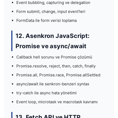
Event bubbling, capturing ve delegation
Form submit, change, input event'leri
FormData ile form verisi toplama
12. Asenkron JavaScript:
Promise ve async/await
Callback hell sorunu ve Promise çözümü
Promise.resolve, reject, then, catch, finally
Promise.all, Promise.race, Promise.allSettled
async/await ile senkron-benzeri syntax
try-catch ile async hata yönetimi
Event loop, microtask ve macrotask kavramı
13. Fetch API ve HTTP