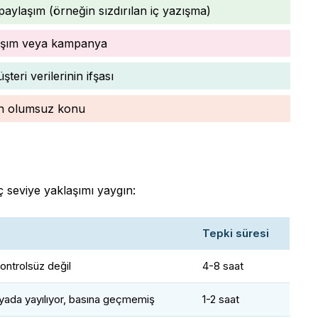
paylaşım (örneğin sızdırılan iç yazışma)
ylaşım veya kampanya
şteri verilerinin ifşası
en olumsuz konu
ç seviye yaklaşımı yaygın:
Tepki süresi
, kontrolsüz değil
4-8 saat
ada yayılıyor, basına geçmemiş
1-2 saat