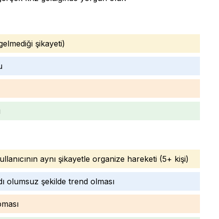
elmediği şikayeti)
u
ı
lanıcının aynı şikayetle organize hareketi (5+ kişi)
ı olumsuz şekilde trend olması
apması