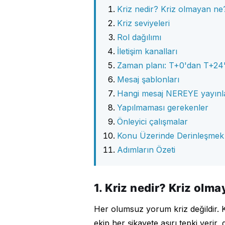
Kriz nedir? Kriz olmayan ne
Kriz seviyeleri
Rol dağılımı
İletişim kanalları
Zaman planı: T+0'dan T+24
Mesaj şablonları
Hangi mesaj NEREYE yayınl
Yapılmaması gerekenler
Önleyici çalışmalar
Konu Üzerinde Derinleşmek
Adımların Özeti
1. Kriz nedir? Kriz olm
Her olumsuz yorum kriz değildir. 
ekip her şikayete aşırı tepki verir,