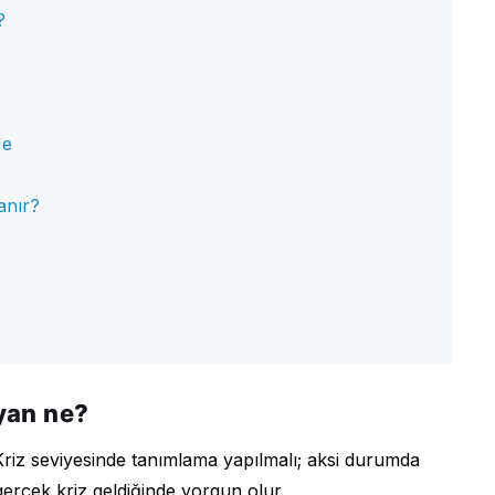
?
'e
anır?
ayan ne?
Kriz seviyesinde tanımlama yapılmalı; aksi durumda
 gerçek kriz geldiğinde yorgun olur.