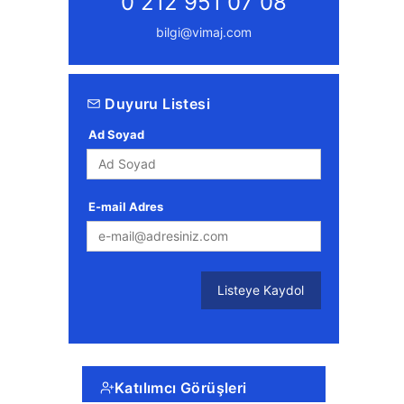
0 212 951 07 08
bilgi@vimaj.com
Duyuru Listesi
Ad Soyad
E-mail Adres
Listeye Kaydol
Katılımcı Görüşleri