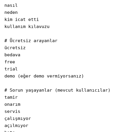
nasıl

neden

kim icat etti

kullanım kılavuzu

# Ücretsiz arayanlar

ücretsiz

bedava

free

trial

demo (eğer demo vermiyorsanız)

# Sorun yaşayanlar (mevcut kullanıcılar)

tamir

onarım

servis

çalışmıyor

açılmıyor
