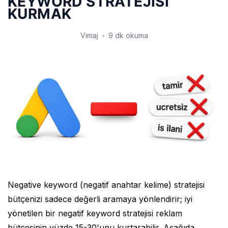
KEYWORD STRATEJİSİ
KURMAK
Vimaj
•
9 dk okuma
Negative keyword (negatif anahtar kelime) stratejisi
bütçenizi sadece değerli aramaya yönlendirir; iyi
yönetilen bir negatif keyword stratejisi reklam
bütçesinin yüzde 15-30'unu kurtarabilir. Aşağıda