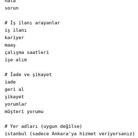
hata

sorun

# İş ilanı arayanlar

iş ilanı

kariyer

maaş

çalışma saatleri

işe alım

# İade ve şikayet

iade

geri al

şikayet

yorumlar

müşteri yorumu

# Yer adları (uygun değilse)

istanbul (sadece Ankara'ya hizmet veriyorsanız)
