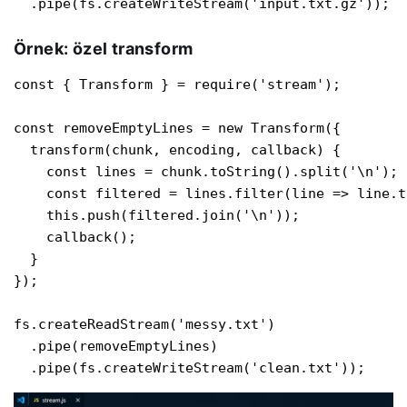
  .pipe(fs.createWriteStream('input.txt.gz'));
Örnek: özel transform
const { Transform } = require('stream');

const removeEmptyLines = new Transform({

  transform(chunk, encoding, callback) {

    const lines = chunk.toString().split('\n');

    const filtered = lines.filter(line => line.t
    this.push(filtered.join('\n'));

    callback();

  }

});

fs.createReadStream('messy.txt')

  .pipe(removeEmptyLines)

  .pipe(fs.createWriteStream('clean.txt'));