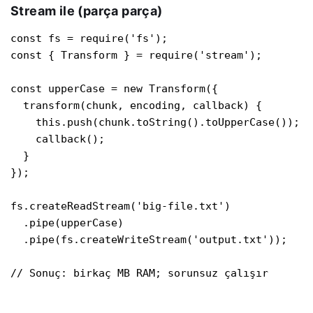
Stream ile (parça parça)
const fs = require('fs');

const { Transform } = require('stream');

const upperCase = new Transform({

  transform(chunk, encoding, callback) {

    this.push(chunk.toString().toUpperCase());

    callback();

  }

});

fs.createReadStream('big-file.txt')

  .pipe(upperCase)

  .pipe(fs.createWriteStream('output.txt'));

// Sonuç: birkaç MB RAM; sorunsuz çalışır