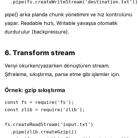
  .pipe(fs.createWriteStream('destination.txt'))
pipe() arka planda chunk yönetimini ve hız kontrolünü
yapar. Readable hızlı, Writable yavaşsa otomatik
durdurulur (backpressure).
6. Transform stream
Veriyi okurken/yazarken dönüştüren stream.
Şifreleme, sıkıştırma, parse etme gibi işlemler için.
Örnek: gzip sıkıştırma
const fs = require('fs');

const zlib = require('zlib');

fs.createReadStream('input.txt')

  .pipe(zlib.createGzip())
