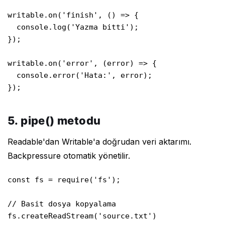
writable.on('finish', () => {

  console.log('Yazma bitti');

});

writable.on('error', (error) => {

  console.error('Hata:', error);

});
5. pipe() metodu
Readable'dan Writable'a doğrudan veri aktarımı.
Backpressure otomatik yönetilir.
const fs = require('fs');

// Basit dosya kopyalama

fs.createReadStream('source.txt')
