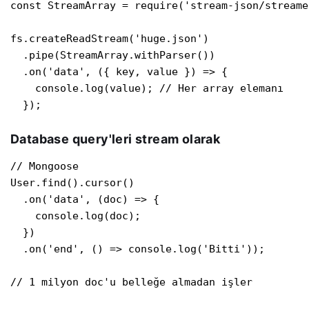
const StreamArray = require('stream-json/streame
fs.createReadStream('huge.json')

  .pipe(StreamArray.withParser())

  .on('data', ({ key, value }) => {

    console.log(value); // Her array elemanı

  });
Database query'leri stream olarak
// Mongoose

User.find().cursor()

  .on('data', (doc) => {

    console.log(doc);

  })

  .on('end', () => console.log('Bitti'));

// 1 milyon doc'u belleğe almadan işler