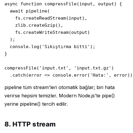
async function compressFile(input, output) {

  await pipeline(

    fs.createReadStream(input),

    zlib.createGzip(),

    fs.createWriteStream(output)

  );

  console.log('Sıkıştırma bitti');

}

compressFile('input.txt', 'input.txt.gz')

  .catch(error => console.error('Hata:', error))
pipeline tüm stream'leri otomatik bağlar; biri hata
verirse hepsini temizler. Modern Node.js'te pipe()
yerine pipeline() tercih edilir.
8. HTTP stream