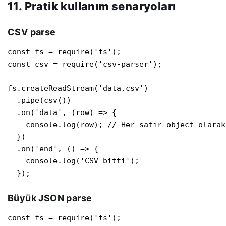
11. Pratik kullanım senaryoları
CSV parse
const fs = require('fs');

const csv = require('csv-parser');

fs.createReadStream('data.csv')

  .pipe(csv())

  .on('data', (row) => {

    console.log(row); // Her satır object olarak

  })

  .on('end', () => {

    console.log('CSV bitti');

  });
Büyük JSON parse
const fs = require('fs');
