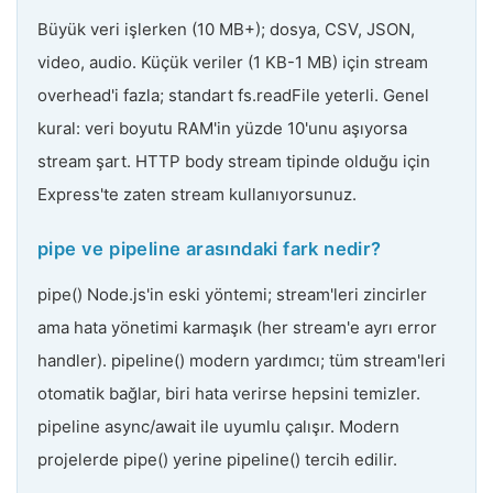
Büyük veri işlerken (10 MB+); dosya, CSV, JSON,
video, audio. Küçük veriler (1 KB-1 MB) için stream
overhead'i fazla; standart fs.readFile yeterli. Genel
kural: veri boyutu RAM'in yüzde 10'unu aşıyorsa
stream şart. HTTP body stream tipinde olduğu için
Express'te zaten stream kullanıyorsunuz.
pipe ve pipeline arasındaki fark nedir?
pipe() Node.js'in eski yöntemi; stream'leri zincirler
ama hata yönetimi karmaşık (her stream'e ayrı error
handler). pipeline() modern yardımcı; tüm stream'leri
otomatik bağlar, biri hata verirse hepsini temizler.
pipeline async/await ile uyumlu çalışır. Modern
projelerde pipe() yerine pipeline() tercih edilir.