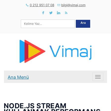
0 212 951 07 08
bilgi@vimaj.com
Ara
Ana Menü
Ana Me
NODE.JS STREAM