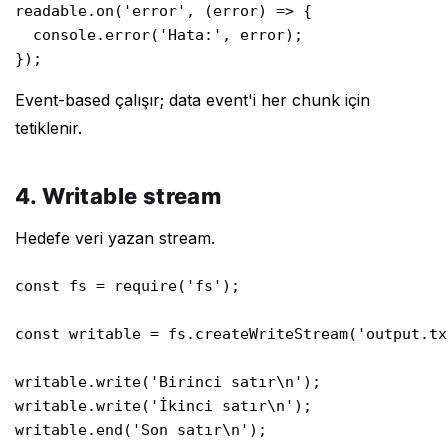
readable.on('error', (error) => {

  console.error('Hata:', error);

});
Event-based çalışır; data event'i her chunk için
tetiklenir.
4. Writable stream
Hedefe veri yazan stream.
const fs = require('fs');

const writable = fs.createWriteStream('output.txt
writable.write('Birinci satır\n');

writable.write('İkinci satır\n');

writable.end('Son satır\n');
