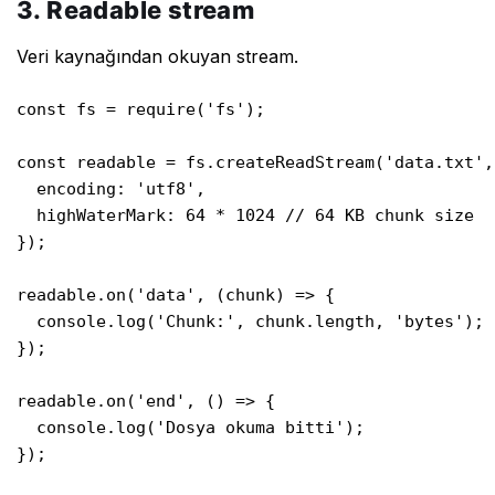
3. Readable stream
Veri kaynağından okuyan stream.
const fs = require('fs');

const readable = fs.createReadStream('data.txt', 
  encoding: 'utf8',

  highWaterMark: 64 * 1024 // 64 KB chunk size

});

readable.on('data', (chunk) => {

  console.log('Chunk:', chunk.length, 'bytes');

});

readable.on('end', () => {

  console.log('Dosya okuma bitti');

});
