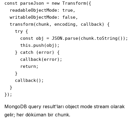
const parseJson = new Transform({

  readableObjectMode: true,

  writableObjectMode: false,

  transform(chunk, encoding, callback) {

    try {

      const obj = JSON.parse(chunk.toString());

      this.push(obj);

    } catch (error) {

      callback(error);

      return;

    }

    callback();

  }

});
MongoDB query result'ları object mode stream olarak
gelir; her döküman bir chunk.