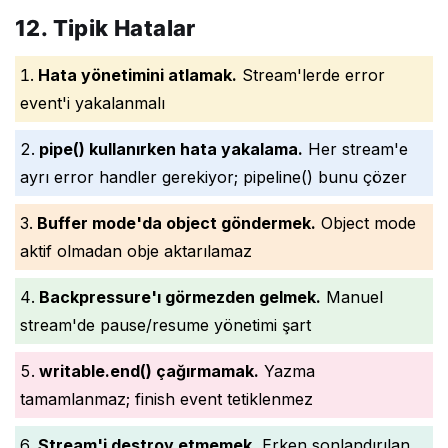
12. Tipik Hatalar
Hata yönetimini atlamak.
Stream'lerde error
event'i yakalanmalı
pipe() kullanırken hata yakalama.
Her stream'e
ayrı error handler gerekiyor; pipeline() bunu çözer
Buffer mode'da object göndermek.
Object mode
aktif olmadan obje aktarılamaz
Backpressure'ı görmezden gelmek.
Manuel
stream'de pause/resume yönetimi şart
writable.end() çağırmamak.
Yazma
tamamlanmaz; finish event tetiklenmez
Stream'i destroy etmemek.
Erken sonlandırılan