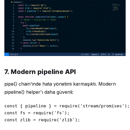
7. Modern pipeline API
pipe() chain'inde hata yönetimi karmaşıktı. Modern
pipeline() helper'ı daha güvenli:
const { pipeline } = require('stream/promises');

const fs = require('fs');

const zlib = require('zlib');
