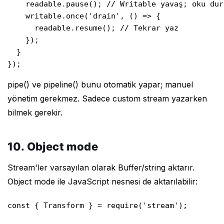
    readable.pause(); // Writable yavaş; oku dura
    writable.once('drain', () => {

      readable.resume(); // Tekrar yaz

    });

  }

});
pipe() ve pipeline() bunu otomatik yapar; manuel
yönetim gerekmez. Sadece custom stream yazarken
bilmek gerekir.
10. Object mode
Stream'ler varsayılan olarak Buffer/string aktarır.
Object mode ile JavaScript nesnesi de aktarılabilir:
const { Transform } = require('stream');
