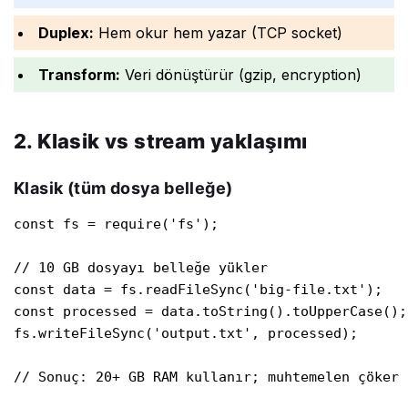
Duplex:
Hem okur hem yazar (TCP socket)
Transform:
Veri dönüştürür (gzip, encryption)
2. Klasik vs stream yaklaşımı
Klasik (tüm dosya belleğe)
const fs = require('fs');

// 10 GB dosyayı belleğe yükler

const data = fs.readFileSync('big-file.txt');

const processed = data.toString().toUpperCase();

fs.writeFileSync('output.txt', processed);

// Sonuç: 20+ GB RAM kullanır; muhtemelen çöker