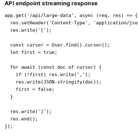
API endpoint streaming response
app.get('/api/large-data', async (req, res) => {

  res.setHeader('Content-Type', 'application/json
  res.write('[');

  const cursor = User.find().cursor();

  let first = true;

  for await (const doc of cursor) {

    if (!first) res.write(',');

    res.write(JSON.stringify(doc));

    first = false;

  }

  res.write(']');

  res.end();

});