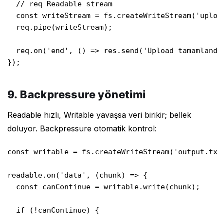
  // req Readable stream

  const writeStream = fs.createWriteStream('uplo
  req.pipe(writeStream);

  req.on('end', () => res.send('Upload tamamlandı
});
9. Backpressure yönetimi
Readable hızlı, Writable yavaşsa veri birikir; bellek
doluyor. Backpressure otomatik kontrol:
const writable = fs.createWriteStream('output.txt
readable.on('data', (chunk) => {

  const canContinue = writable.write(chunk);

  if (!canContinue) {
