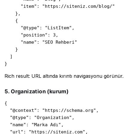
      "item": "https://siteniz.com/blog/"

    },

    {

      "@type": "ListItem",

      "position": 3,

      "name": "SEO Rehberi"

    }

  ]

}
Rich result: URL altında kırıntı navigasyonu görünür.
5. Organization (kurum)
{

  "@context": "https://schema.org",

  "@type": "Organization",

  "name": "Marka Adı",

  "url": "https://siteniz.com",
