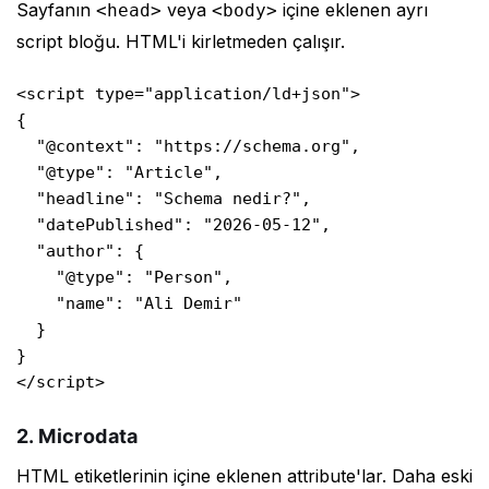
Sayfanın
veya
içine eklenen ayrı
<head>
<body>
script bloğu. HTML'i kirletmeden çalışır.
<script type="application/ld+json">

{

  "@context": "https://schema.org",

  "@type": "Article",

  "headline": "Schema nedir?",

  "datePublished": "2026-05-12",

  "author": {

    "@type": "Person",

    "name": "Ali Demir"

  }

}

</script>
2. Microdata
HTML etiketlerinin içine eklenen attribute'lar. Daha eski