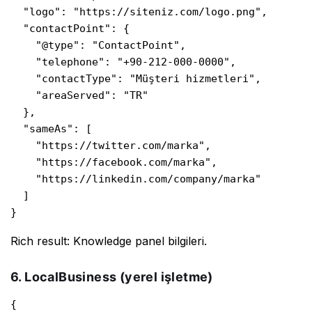
  "logo": "https://siteniz.com/logo.png",

  "contactPoint": {

    "@type": "ContactPoint",

    "telephone": "+90-212-000-0000",

    "contactType": "Müşteri hizmetleri",

    "areaServed": "TR"

  },

  "sameAs": [

    "https://twitter.com/marka",

    "https://facebook.com/marka",

    "https://linkedin.com/company/marka"

  ]

}
Rich result: Knowledge panel bilgileri.
6. LocalBusiness (yerel işletme)
{
