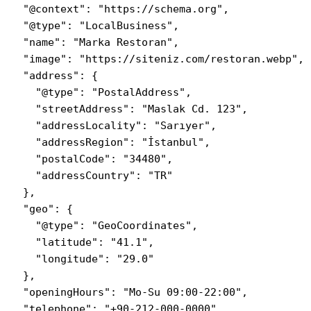
  "@context": "https://schema.org",

  "@type": "LocalBusiness",

  "name": "Marka Restoran",

  "image": "https://siteniz.com/restoran.webp",

  "address": {

    "@type": "PostalAddress",

    "streetAddress": "Maslak Cd. 123",

    "addressLocality": "Sarıyer",

    "addressRegion": "İstanbul",

    "postalCode": "34480",

    "addressCountry": "TR"

  },

  "geo": {

    "@type": "GeoCoordinates",

    "latitude": "41.1",

    "longitude": "29.0"

  },

  "openingHours": "Mo-Su 09:00-22:00",

  "telephone": "+90-212-000-0000"
