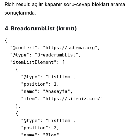
Rich result: açılır kapanır soru-cevap blokları arama
sonuçlarında.
4. BreadcrumbList (kırıntı)
{

  "@context": "https://schema.org",

  "@type": "BreadcrumbList",

  "itemListElement": [

    {

      "@type": "ListItem",

      "position": 1,

      "name": "Anasayfa",

      "item": "https://siteniz.com/"

    },

    {

      "@type": "ListItem",

      "position": 2,

      "name": "Blog",
