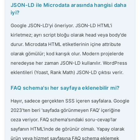
JSON-LD ile Microdata arasında hangisi daha
iyi?
Google JSON-LD'yi öneriyor. JSON-LD HTML'i
kirletmez; ayrı script bloğu olarak head veya body'de
durur. Microdata HTML etiketlerinin içine attribute
olarak gömülür; kod karışık olur. Modern projelerde
neredeyse her zaman JSON-LD kullanılır. WordPress
eklentileri (Yoast, Rank Math) JSON-LD çıktısı verir.
FAQ schema'sı her sayfaya eklenebilir mi?
Hayır, sadece gerçekten SSS içeren sayfalara. Google
2023'ten beri 'sayfada görünmeyen FAQ' içeriğine
ceza veriyor. FAQ schema'sındaki soru-cevap'lar
sayfanın HTML'inde de görünür olmalı. Yapay olarak
ürün veya hizmet sayfasına FAQ schema eklemek