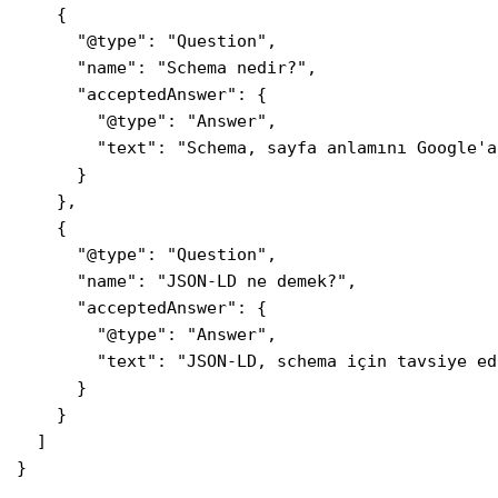
    {

      "@type": "Question",

      "name": "Schema nedir?",

      "acceptedAnswer": {

        "@type": "Answer",

        "text": "Schema, sayfa anlamını Google'a
      }

    },

    {

      "@type": "Question",

      "name": "JSON-LD ne demek?",

      "acceptedAnswer": {

        "@type": "Answer",

        "text": "JSON-LD, schema için tavsiye ed
      }

    }

  ]

}