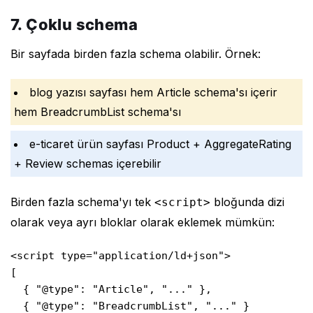
7. Çoklu schema
Bir sayfada birden fazla schema olabilir. Örnek:
blog yazısı sayfası hem Article schema'sı içerir
hem BreadcrumbList schema'sı
e-ticaret ürün sayfası Product + AggregateRating
+ Review schemas içerebilir
Birden fazla schema'yı tek
bloğunda dizi
<script>
olarak veya ayrı bloklar olarak eklemek mümkün:
<script type="application/ld+json">

[

  { "@type": "Article", "..." },

  { "@type": "BreadcrumbList", "..." }
