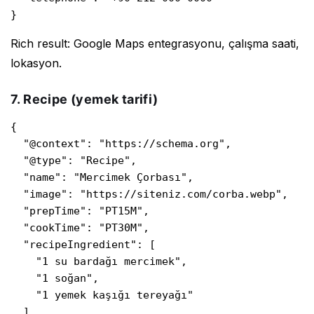
}
Rich result: Google Maps entegrasyonu, çalışma saati,
lokasyon.
7. Recipe (yemek tarifi)
{

  "@context": "https://schema.org",

  "@type": "Recipe",

  "name": "Mercimek Çorbası",

  "image": "https://siteniz.com/corba.webp",

  "prepTime": "PT15M",

  "cookTime": "PT30M",

  "recipeIngredient": [

    "1 su bardağı mercimek",

    "1 soğan",

    "1 yemek kaşığı tereyağı"

  ],
