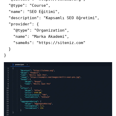
  "@type": "Course",

  "name": "SEO Eğitimi",

  "description": "Kapsamlı SEO öğretimi",

  "provider": {

    "@type": "Organization",

    "name": "Marka Akademi",

    "sameAs": "https://siteniz.com"

  }

}