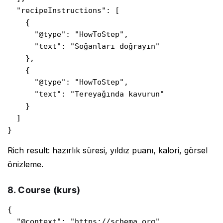
  "recipeInstructions": [

    {

      "@type": "HowToStep",

      "text": "Soğanları doğrayın"

    },

    {

      "@type": "HowToStep",

      "text": "Tereyağında kavurun"

    }

  ]

}
Rich result: hazırlık süresi, yıldız puanı, kalori, görsel
önizleme.
8. Course (kurs)
{

  "@context": "https://schema.org",
