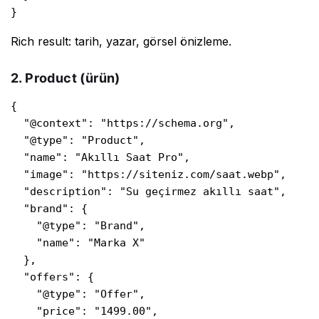
}
Rich result: tarih, yazar, görsel önizleme.
2. Product (ürün)
{

  "@context": "https://schema.org",

  "@type": "Product",

  "name": "Akıllı Saat Pro",

  "image": "https://siteniz.com/saat.webp",

  "description": "Su geçirmez akıllı saat",

  "brand": {

    "@type": "Brand",

    "name": "Marka X"

  },

  "offers": {

    "@type": "Offer",

    "price": "1499.00",
