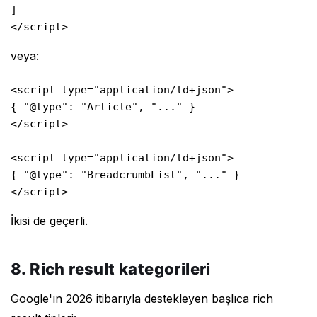
]

</script>
veya:
<script type="application/ld+json">

{ "@type": "Article", "..." }

</script>

<script type="application/ld+json">

{ "@type": "BreadcrumbList", "..." }

</script>
İkisi de geçerli.
8. Rich result kategorileri
Google'ın 2026 itibarıyla destekleyen başlıca rich