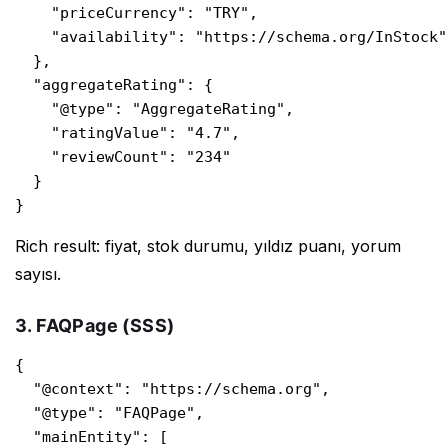
    "priceCurrency": "TRY",

    "availability": "https://schema.org/InStock"

  },

  "aggregateRating": {

    "@type": "AggregateRating",

    "ratingValue": "4.7",

    "reviewCount": "234"

  }

}
Rich result: fiyat, stok durumu, yıldız puanı, yorum
sayısı.
3. FAQPage (SSS)
{

  "@context": "https://schema.org",

  "@type": "FAQPage",

  "mainEntity": [
