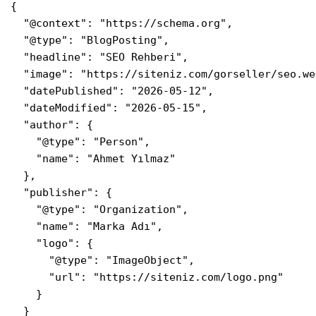
{

  "@context": "https://schema.org",

  "@type": "BlogPosting",

  "headline": "SEO Rehberi",

  "image": "https://siteniz.com/gorseller/seo.web
  "datePublished": "2026-05-12",

  "dateModified": "2026-05-15",

  "author": {

    "@type": "Person",

    "name": "Ahmet Yılmaz"

  },

  "publisher": {

    "@type": "Organization",

    "name": "Marka Adı",

    "logo": {

      "@type": "ImageObject",

      "url": "https://siteniz.com/logo.png"

    }

  }
